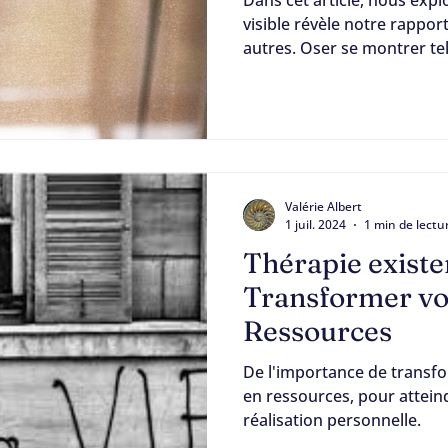
visible révèle notre rappo
autres. Oser se montrer tel·
notre vulnérabilité sans se 
puissance d’une présence
chemins qui invitent à ralent
avec authenticité. Être acc
montrer : la responsabilit
avec notre visibilité. Depu
Valérie Albert
des person
1 juil. 2024
1 min de lectu
Thérapie existe
Transformer vo
Ressources
De l'importance de transfo
en ressources, pour atteind
réalisation personnelle.