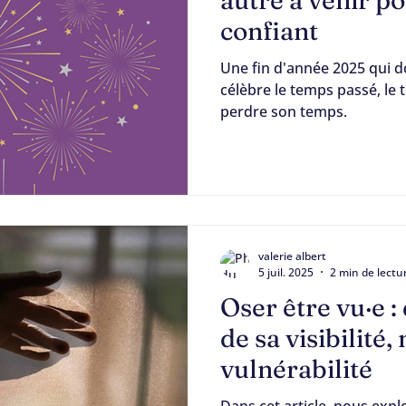
autre à venir po
confiant
compagnement
Amours
Une fin d'année 2025 qui d
célèbre le temps passé, le 
perdre son temps.
valerie albert
5 juil. 2025
2 min de lectu
Oser être vu·e :
de sa visibilité
vulnérabilité
Dans cet article, nous ex