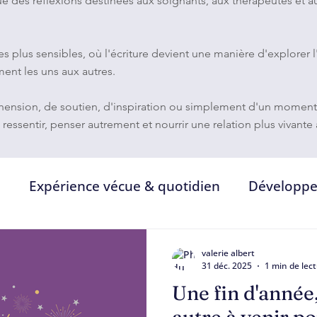
que des réflexions destinées aux soignants, aux thérapeutes et 
plus sensibles, où l'écriture devient une manière d'explorer l'am
ent les uns aux autres.
nsion, de soutien, d'inspiration ou simplement d'un moment de
, ressentir, penser autrement et nourrir une relation plus vivant
e
Expérience vécue & quotidien
Développe
ment
Soignants & relation de soin
Relation
valerie albert
31 déc. 2025
1 min de lec
Une fin d'année
re
Corps, voix & expérience sensible