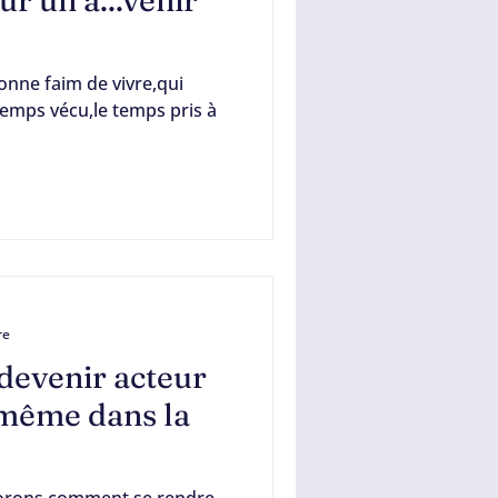
ur un à...venir
onne faim de vivre,qui
temps vécu,le temps pris à
re
 devenir acteur
, même dans la
plorons comment se rendre