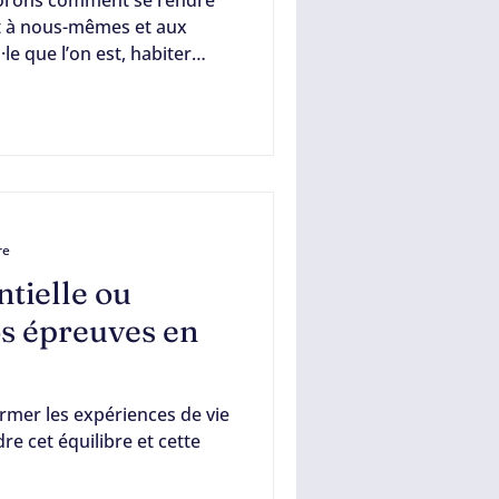
rt à nous-mêmes et aux
le que l’on est, habiter
trahir, ressentir la
 assumée… Autant de
ir, à s’accueillir et à exister
ueilli commence par oser se
é de la rencontre commence
is des années, j’accompagne
re
ntielle ou
s épreuves en
rmer les expériences de vie
re cet équilibre et cette