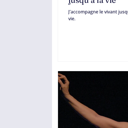
jusqu’à la vie
J’accompagne le vivant jusq
Professionnels de l’ac
vie.