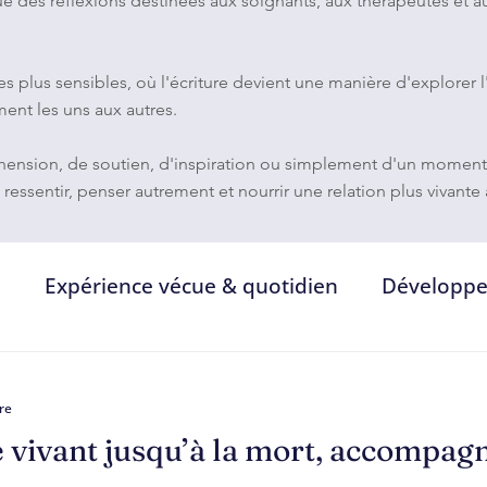
que des réflexions destinées aux soignants, aux thérapeutes et 
plus sensibles, où l'écriture devient une manière d'explorer l'am
ent les uns aux autres.
nsion, de soutien, d'inspiration ou simplement d'un moment de
, ressentir, penser autrement et nourrir une relation plus vivant
e
Expérience vécue & quotidien
Développe
ment
Soignants & relation de soin
Relation
re
vivant jusqu’à la mort, accompagn
re
Corps, voix & expérience sensible