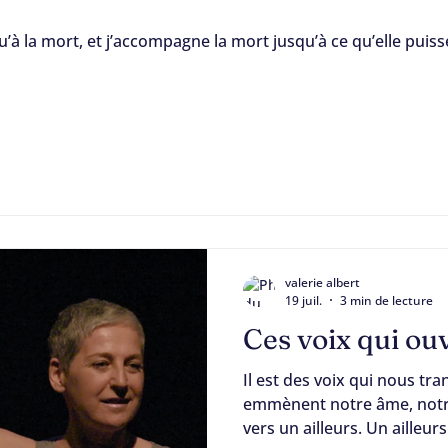
u’à la mort, et j’accompagne la mort jusqu’à ce qu’elle puis
compagnement
Amours
valerie albert
19 juil.
3 min de lecture
Ces voix qui ouv
Il est des voix qui nous tr
emmènent notre âme, notre
vers un ailleurs. Un ailleur