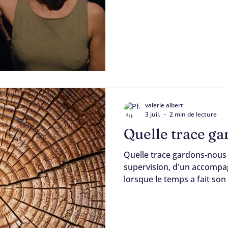
espace relié à ce paradis 
chacun de nous.
valerie albert
3 juil.
2 min de lecture
Quelle trace ga
Quelle trace gardons-nous
supervision, d'un accomp
lorsque le temps a fait son