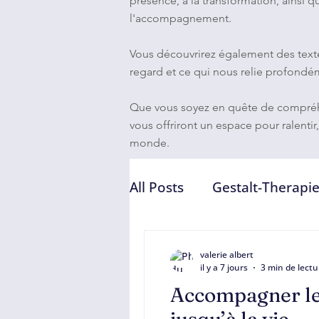
présence, à la transformation, ainsi 
l'accompagnement.
Vous découvrirez également des textes 
regard et ce qui nous relie profondém
Que vous soyez en quête de compréhe
vous offriront un espace pour ralentir
monde.
All Posts
Gestalt-Therapi
Thérapie & accompagne
valerie albert
il y a 7 jours
3 min de lectu
Accompagner le 
Transformation intérieu