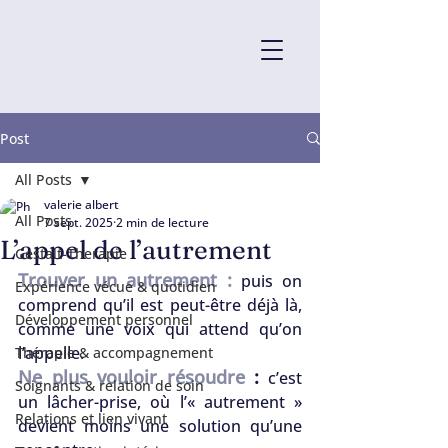
Post
All Posts
valerie albert
All Posts
7 sept. 2025
2 min de lecture
L’appel de l’autrement
Gestalt-Therapie
Trouver un autrement :
puis on 
Expérience vécue & quotidien
comprend qu’il est peut-être déjà là, 
Développement personnel
comme une voix qui attend qu’on 
l’appelle. 
Thérapie & accompagnement
Ne plus vouloir résoudre 
:
 c’est 
Soignants & relation de soin
un lâcher-prise, où l’« autrement » 
Relations et lien vivant
devient moins une solution qu’une 