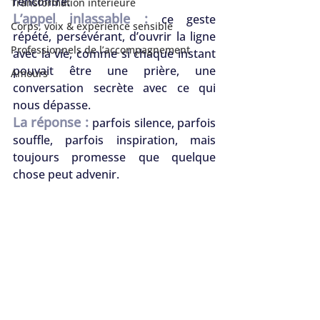
rencontre. 
Transformation intérieure
L’appel inlassable :
ce geste 
Corps, voix & expérience sensible
répété, persévérant, d’ouvrir la ligne 
Professionnels de l’accompagnement
avec la vie, comme si chaque instant 
pouvait être une prière, une 
Amours
conversation secrète avec ce qui 
nous dépasse. 
La réponse :
parfois silence, parfois 
souffle, parfois inspiration, mais 
toujours promesse que quelque 
chose peut advenir.