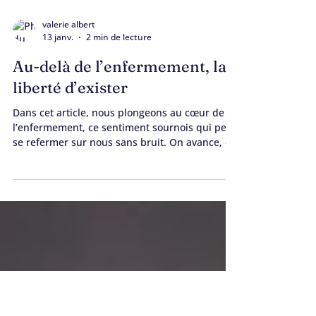
valerie albert
13 janv.
2 min de lecture
Au-delà de l’enfermement, la
liberté d’exister
Dans cet article, nous plongeons au cœur de
l’enfermement, ce sentiment sournois qui peut
se refermer sur nous sans bruit. On avance, on
compose, on s’adapte… jusqu’au jour où l’air
vient à manquer. Pourtant, il est possible
d’entrevoir des passages, de dénouer les
nœuds invisibles, de retrouver un espace où
respirer.