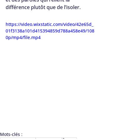
différence plutôt que de l’isoler.
https://video.wixstatic.com/video/42e65d_
01f3138a101d415394859d788a458e49/108
0p/mp4/file.mp4
Mots-clés :