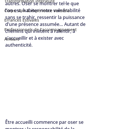
Transformation intérieure
autres. Oser se montrer tel·le que 
l’on est, habiter notre vulnérabilité 
Corps, voix & expérience sensible
sans se trahir, ressentir la puissance 
Errances Estivales
d’une présence assumée… Autant de 
Professionnels de l’accompagnement
chemins qui invitent à ralentir, à 
s’accueillir et à exister avec 
Amours
authenticité.
Être accueilli commence par oser se 