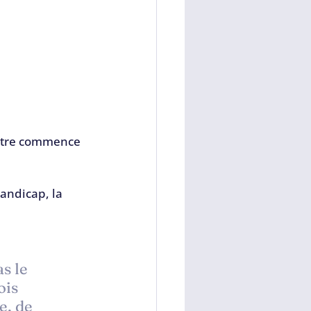
ontre commence 
andicap, la 
s le 
ois 
, de 