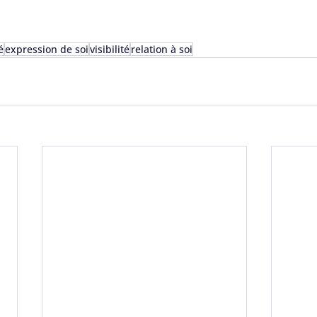
é
expression de soi
visibilité
relation à soi