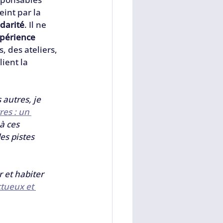
int par la 
idarité
. Il ne 
xpérience 
, des ateliers, 
ient la 
 autres, je 
res : un 
à ces 
es pistes 
 et habiter 
ueux et 