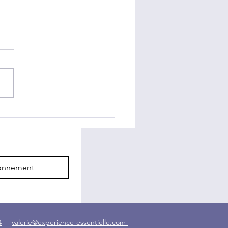
e Silence et Entendre
onnement
4
valerie@experience-essentielle.com