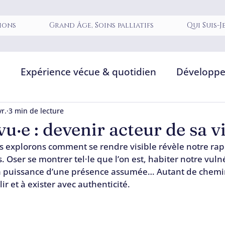
ions
Grand Âge, Soins palliatifs
Qui Suis-J
e
Expérience vécue & quotidien
Développe
ment
Soignants & relation de soin
Relation
vr.
3 min de lecture
vu·e : devenir acteur de sa vi
us explorons comment se rendre visible révèle notre rap
re
Corps, voix & expérience sensible
 Oser se montrer tel·le que l’on est, habiter notre vulné
 la puissance d’une présence assumée… Autant de chemin
llir et à exister avec authenticité.
compagnement
Amours