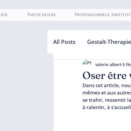
ueil
Particuliers
Professionnels, Institut
All Posts
Gestalt-Therapi
Thérapie & accompagne
valerie albert
5 fé
Oser être 
Dans cet article, no
Transformation intérieu
mêmes et aux autres.
se trahir, ressentir
à ralentir, à s’accuei
Professionnels de l’ac