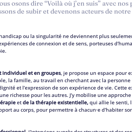
us osons dire “Voilà où j’en suis” avec nos 
ssons de subir et devenons acteurs de notre
e handicap ou la singularité ne deviennent plus seuleme
expériences de connexion et de sens, porteuses d’huma
ie.
individuel et en groupes
, je propose un espace pour ex
e, la famille, au travail en cherchant avec la personne
 dignité et l’expression de son expérience de vie. Cette 
ne richesse pour les autres. J’y mobilise une approche 
hérapie
 et
 de la thérapie existentielle,
 qui allie le senti, 
rapport au corps, pour permettre à chacun·e d’habiter so
fessionnel
, j’interviens auprès des structures et des r