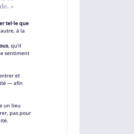
de. »
r tel·le que 
autre, à la 
nous
, qu’il 
le sentiment 
 
ontrer et 
té — afin 
e un lieu 
rer, pas pour 
ité.