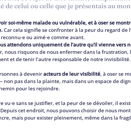
té de celui ou celle que je présentais au mon
e voir soi-même malade ou vulnérable, et à oser se montre
e.
 Car cela signifie se confronter à la peur du regard de l’
e reconnu·e ou aimé·e comme avant.
us attendons uniquement de l’autre qu’il vienne vers 
, nous risquons de nous enfermer dans la frustration, 
ment et de tenir l'autre responsable de notre invisibilité.
rsonnes à devenir 
acteurs de leur visibilité
, à oser se m
 non pas dans la plainte, mais dans un espace de digni
 chemin pour les rejoindre.
e vu·e sans se justifier, et la peur de se dévoiler, il exist
. Depuis cet endroit, nous pouvons choisir de nous mont
cre, mais pour exister pleinement, même dans la fragil