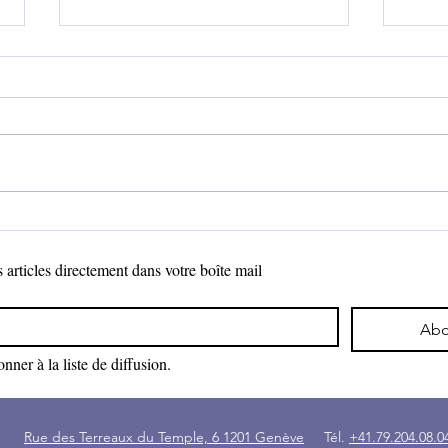
Fair
Ces voix qui ouvrent la voie
 articles directement dans votre boîte mail
Ab
nner à la liste de diffusion.
eute
Rue des Terreaux du Temple, 6 1201 Genève
Tél.
+41.79.204.08.0