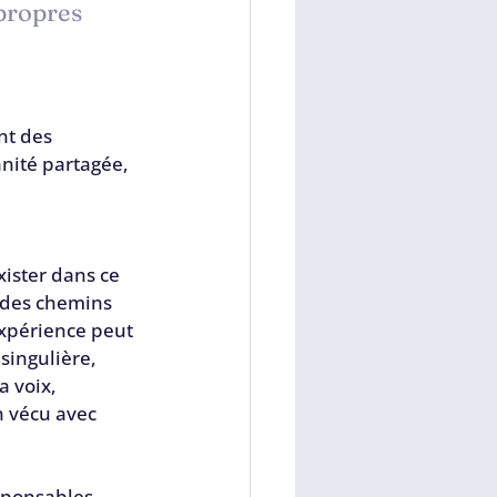
propres 
 
nt des 
nité partagée, 
ister dans ce 
 des chemins 
expérience peut 
singulière, 
la voix, 
n vécu avec 
esponsables 