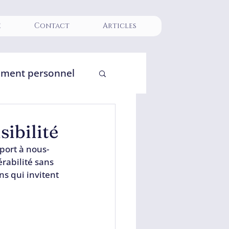
e
Contact
Articles
ment personnel
s et lien vivant
sibilité
port à nous-
rabilité sans 
s qui invitent 