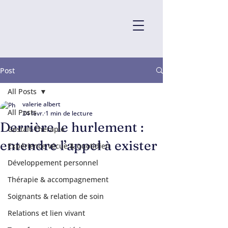
Post
All Posts
valerie albert
All Posts
24 févr.
1 min de lecture
Derrière le hurlement :
Gestalt-Therapie
entendre l’appel à exister
Expérience vécue & quotidien
Développement personnel
Thérapie & accompagnement
Soignants & relation de soin
Relations et lien vivant